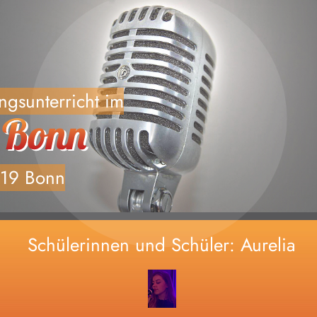
Home
änger, Fortgeschrittene und professionel
ngsunterricht im
Deine Coaches
Vocal Painting
119 Bonn
Vocalcenter live
Kontakt
Schülerinnen und Schüler: Aurelia
Schülerinnen und Schüler