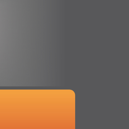
x
l Ambitionierte!