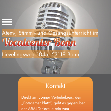
Home
Atem-, Stimm - und Gesangsunterricht im
Willkommen, Anfänger, Fortgeschritten
professionell Ambitionierte!
Lievelingsweg 104a, 53119 Bonn
Deine Coaches
Vocal Painting
Vocalcenter live
Kontakt
Kontakt
Direkt am Bonner Verteilerkreis, dem
„Potsdamer Platz“, geht es gegenüber
Schülerinnen und Schüler
der ARAL-Tankstelle rein zum